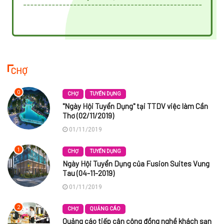
CHỢ
0
CHỢ
TUYỂN DỤNG
"Ngày Hội Tuyển Dụng" tại TTDV việc làm Cần
Thơ (02/11/2019)
01/11/2019
1
CHỢ
TUYỂN DỤNG
Ngày Hội Tuyển Dụng của Fusion Suites Vung
Tau (04-11-2019)
01/11/2019
2
CHỢ
QUẢNG CÁO
Quảng cáo tiếp cận cộng đồng nghề khách sạn