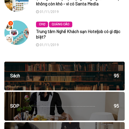
không còn khó - vì có Santa Media
01/11/2019
3
CHỢ
QUẢNG CÁO
Trung tâm Nghề Khách sạn Hoteljob có gì đặc
biệt?
01/11/2019
Sách
95
SOP
95