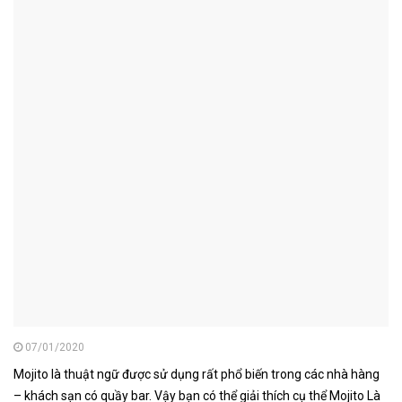
CATEGORY : BARTENDER
Mojito Là Gì? Cách pha chế 3 loại Mojito
Bartender cần biết
07/01/2020
Mojito là thuật ngữ được sử dụng rất phổ biến trong các nhà hàng
– khách sạn có quầy bar. Vậy bạn có thể giải thích cụ thể Mojito Là