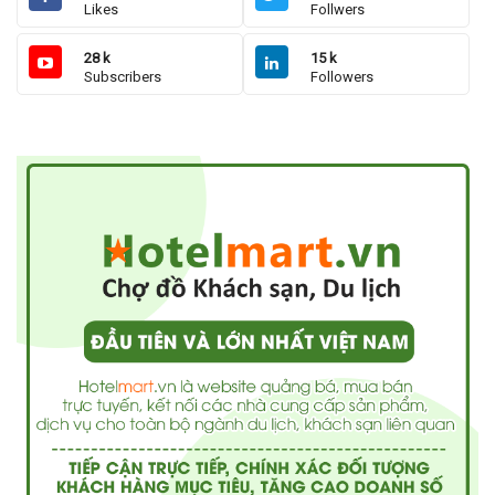
Likes
Follwers
28 k
15 k
Subscribers
Followers