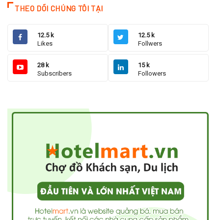
THEO DÕI CHÚNG TÔI TẠI
12.5 k
12.5 k
Likes
Follwers
28 k
15 k
Subscribers
Followers