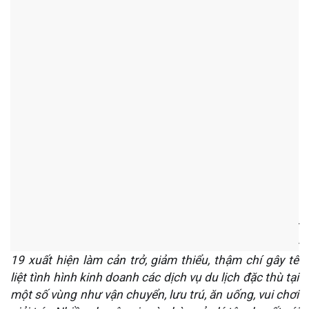
Làm thế nào để hồi phục
nhanh ngành du lịch sau
dịch bệnh?
Hồng
2020-02-18 02:03:47
CHUYÊN GIA VIẾT
1228
Trong khi ngành du lịch Việt Nam đang phát triển vượt
bậc nhiều năm liên tiếp thì bất ngờ, dịch bệnh Covid-
19 xuất hiện làm cản trở, giảm thiểu, thậm chí gây tê
liệt tình hình kinh doanh các dịch vụ du lịch đặc thù tại
một số vùng như vận chuyển, lưu trú, ăn uống, vui chơi