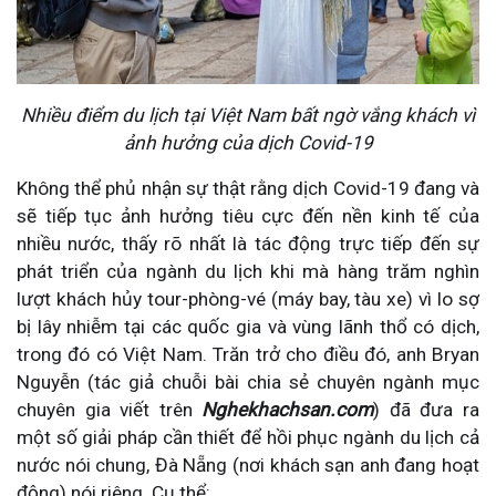
Nhiều điểm du lịch tại Việt Nam bất ngờ vắng khách vì
ảnh hưởng của dịch Covid-19
Không thể phủ nhận sự thật rằng dịch Covid-19 đang và
sẽ tiếp tục ảnh hưởng tiêu cực đến nền kinh tế của
nhiều nước, thấy rõ nhất là tác động trực tiếp đến sự
phát triển của ngành du lịch khi mà hàng trăm nghìn
lượt khách hủy tour-phòng-vé (máy bay, tàu xe) vì lo sợ
bị lây nhiễm tại các quốc gia và vùng lãnh thổ có dịch,
trong đó có Việt Nam. Trăn trở cho điều đó, anh Bryan
Nguyễn (tác giả chuỗi bài chia sẻ chuyên ngành mục
chuyên gia viết trên
Nghekhachsan.com
) đã đưa ra
một số giải pháp cần thiết để hồi phục ngành du lịch cả
nước nói chung, Đà Nẵng (nơi khách sạn anh đang hoạt
động) nói riêng. Cụ thể: