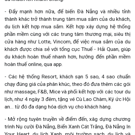
- Đẩy mạnh hơn nữa, để biến Đà Nẵng và nhiều tỉnh
thành khác trở thành trung tâm mua sắm của du khách,
du lịch kết hợp mua sắm. Kết hợp xây dựng hệ thống
phần mềm cùng với các trung tâm thương mại, siêu thị
cửa hàng như Lotte, Vincom, để việc mua sắm của du
khách được chia sẻ với tổng cục Thuế - Hải Quan, giúp
du khách hoàn thuế nhanh hơn, hướng đến phần mềm
hoàn thuế online, qua app.
- Các hệ thống Resort, khách sạn 5 sao, 4 sao chuẩn
chạy đúng giá của phân khúc, theo đó đưa thêm các gói
như massage, F&B, Mice và phối kết hợp với các tour du
lịch, như 4 ngày 3 đêm, tặng vé Cù Lao Chàm, Ký ức Hội
an... từ đó đa dạng hóa dịch vụ cho khách hàng.
- Mở rộng tuyên truyền về điểm đến, xâg dựng chương
trình Nụ cười Đà Nẵng, Biển Xanh Cát Trắng, Đà Nẵng In
Your Heart, du lịch Xanh, môi trường sạch, du lịch và