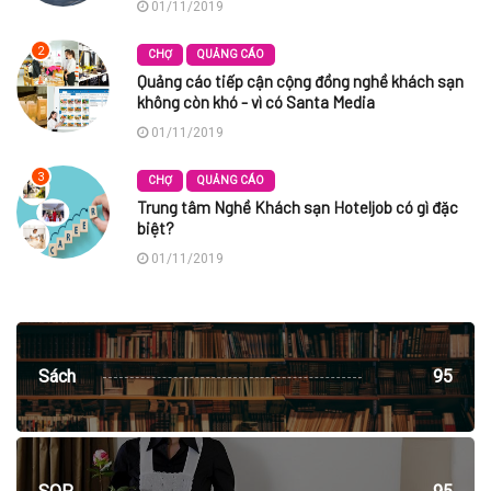
01/11/2019
2
CHỢ
QUẢNG CÁO
Quảng cáo tiếp cận cộng đồng nghề khách sạn
không còn khó - vì có Santa Media
01/11/2019
3
CHỢ
QUẢNG CÁO
Trung tâm Nghề Khách sạn Hoteljob có gì đặc
biệt?
01/11/2019
Sách
95