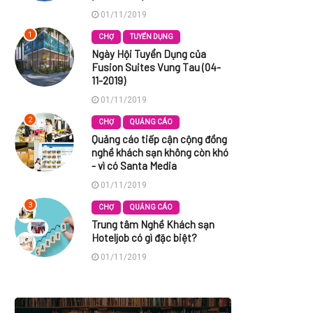
01/11/2019
1
CHỢ
TUYỂN DỤNG
Ngày Hội Tuyển Dụng của
Fusion Suites Vung Tau (04-
11-2019)
01/11/2019
2
CHỢ
QUẢNG CÁO
Quảng cáo tiếp cận cộng đồng
nghề khách sạn không còn khó
- vì có Santa Media
01/11/2019
3
CHỢ
QUẢNG CÁO
Trung tâm Nghề Khách sạn
Hoteljob có gì đặc biệt?
01/11/2019