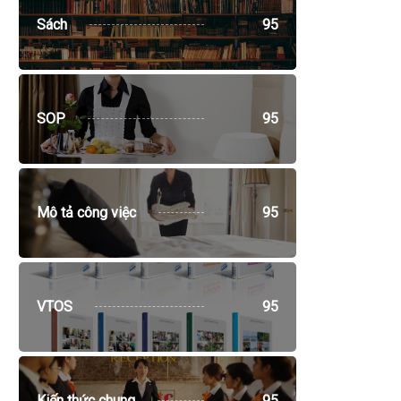
Sách
95
SOP
95
Mô tả công việc
95
VTOS
95
Kiến thức chung
95