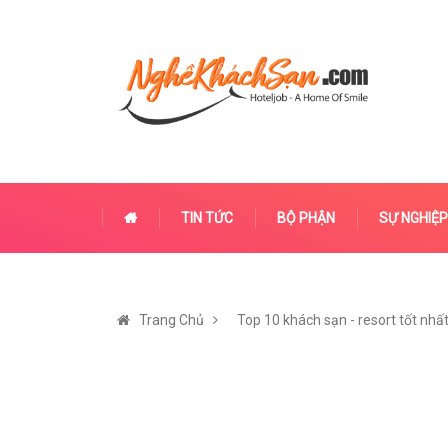
TIN TỨC
BỘ PHẬN
SỰ NGHIỆP
Trang Chủ
Top 10 khách sạn - resort tốt nhấ