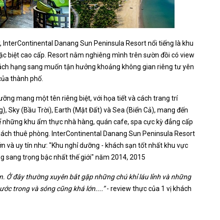
y, InterContinental Danang Sun Peninsula Resort nổi tiếng là khu
 đặc biệt cao cấp. Resort nằm nghiêng mình trên sườn đồi có view
hách hạng sang muốn tận hưởng khoảng không gian riêng tư yên
 của thành phố.
ưỡng mang một tên riêng biệt, với họa tiết và cách trang trí
, Sky (Bầu Trời), Earth (Mặt Đất) và Sea (Biển Cả), mang đến
ể những khu ẩm thực nhà hàng, quán cafe, spa cực kỳ đẳng cấp
khách thuê phòng. InterContinental Danang Sun Peninsula Resort
ớn và uy tín như: "Khu nghỉ dưỡng - khách sạn tốt nhất khu vực
g sang trọng bậc nhất thế giới" năm 2014, 2015
hiên. Ở đây thường xuyên bắt gặp những chú khỉ láu lỉnh và những
ước trong và sóng cũng khá lớn....”
- review thực của 1 vị khách