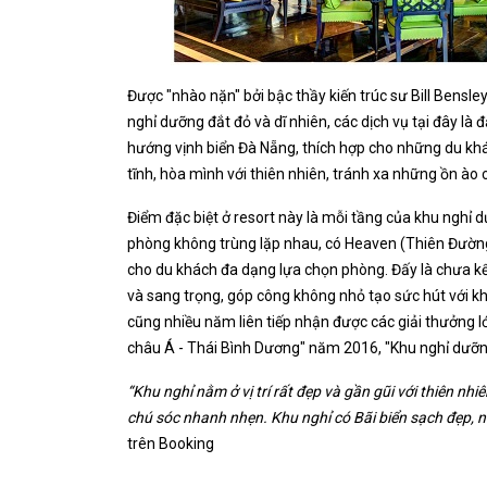
Được "nhào nặn" bởi bậc thầy kiến trúc sư Bill Bensle
nghỉ dưỡng đắt đỏ và dĩ nhiên, các dịch vụ tại đây là
hướng vịnh biển Đà Nẵng, thích hợp cho những du k
tĩnh, hòa mình với thiên nhiên, tránh xa những ồn ào
Điểm đặc biệt ở resort này là mỗi tầng của khu nghỉ d
phòng không trùng lặp nhau, có Heaven (Thiên Đường)
cho du khách đa dạng lựa chọn phòng. Đấy là chưa k
và sang trọng, góp công không nhỏ tạo sức hút với 
cũng nhiều năm liên tiếp nhận được các giải thưởng l
châu Á - Thái Bình Dương" năm 2016, "Khu nghỉ dưỡn
“Khu nghỉ nằm ở vị trí rất đẹp và gần gũi với thiên n
chú sóc nhanh nhẹn. Khu nghỉ có Bãi biển sạch đẹp, n
trên Booking