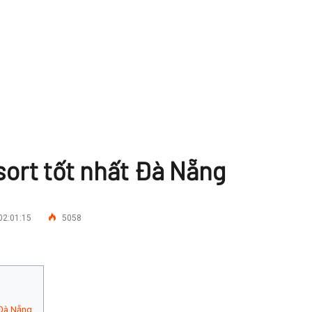
sort tốt nhất Đà Nẵng
02:01:15
5058
 Đà Nẵng