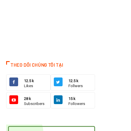
THEO DÕI CHÚNG TÔI TẠI
12.5 k
12.5 k
Likes
Follwers
28 k
15 k
Subscribers
Followers