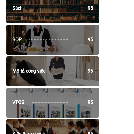
Sách
95
SOP
95
Mô tả công việc
95
VTOS
95
Kiến thức chung
95