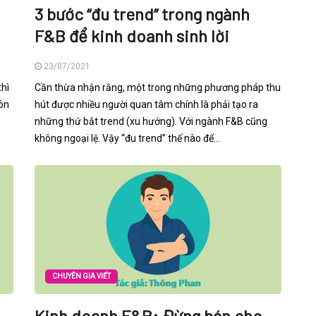
3 bước “đu trend” trong ngành
F&B để kinh doanh sinh lời
23/07/2021
thì
Cần thừa nhận rằng, một trong những phương pháp thu
uôn
hút được nhiều người quan tâm chính là phải tạo ra
những thứ bắt trend (xu hướng). Với ngành F&B cũng
không ngoại lệ. Vậy “đu trend” thế nào để...
CHUYÊN GIA VIẾT
Kinh doanh F&B: Đừng bán cho