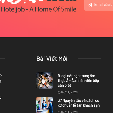
Bài Viết Mới
ợp
9 loại sốt đặc trưng ẩm
thực Á - Âu nhân viên bếp
à
cần biết
07/01/2020
g
37 Nguyên tắc và cách cư
xử chuẩn lễ tân khách sạn
07/01/2020