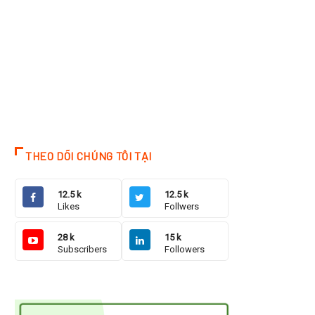
THEO DÕI CHÚNG TÔI TẠI
12.5 k
12.5 k
Likes
Follwers
28 k
15 k
Subscribers
Followers