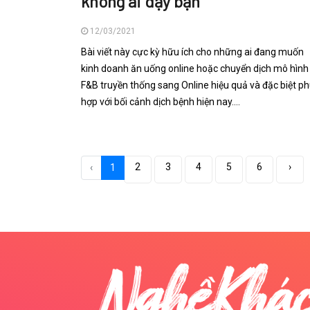
không ai dạy bạn
12/03/2021
Bài viết này cực kỳ hữu ích cho những ai đang muốn
kinh doanh ăn uống online hoặc chuyển dịch mô hình
F&B truyền thống sang Online hiệu quả và đặc biệt p
hợp với bối cảnh dịch bệnh hiện nay....
2
3
4
5
6
›
‹
1