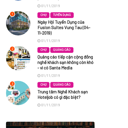
01/11/2019
1
CHỢ
TUYỂN DỤNG
Ngày Hội Tuyển Dụng của
Fusion Suites Vung Tau (04-
11-2019)
01/11/2019
2
CHỢ
QUẢNG CÁO
Quảng cáo tiếp cận cộng đồng
nghề khách sạn không còn khó
- vì có Santa Media
01/11/2019
3
CHỢ
QUẢNG CÁO
Trung tâm Nghề Khách sạn
Hoteljob có gì đặc biệt?
01/11/2019