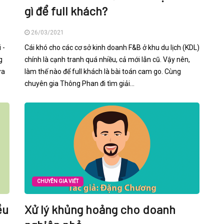
gì để full khách?
26/03/2021
 -
Cái khó cho các cơ sở kinh doanh F&B ở khu du lịch (KDL)
g
chính là cạnh tranh quá nhiều, cả mới lẫn cũ. Vậy nên,
ữa
làm thế nào để full khách là bài toán cam go. Cùng
chuyên gia Thông Phan đi tìm giải...
CHUYÊN GIA VIẾT
ều
Xử lý khủng hoảng cho doanh