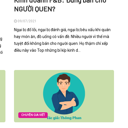
NGƯỜI QUEN?
09/07/2021
Ngại bị đổ lỗi, ngại bị đánh giá, ngại bị bêu xấu khi quán
hay món ăn, đồ uống có vấn đề. Nhiều người vì thế mà
ng
tuyệt đối không bán cho người quen. Họ thậm chí xếp
g
điều này vào Top những bí kíp kinh d...
có
CHUYÊN GIA VIẾT