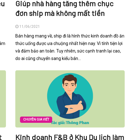
êu
Giúp nhà hàng tăng thêm chục
đơn ship mà không mất tiền
11/06/2021
Bán hàng mang về, ship đi là hình thức kinh doanh đồ ăn
dám
thức uống được ưa chuộng nhất hiện nay. Vì tính tiện lợi
và đảm bảo an toàn. Tuy nhiên, sức cạnh tranh lại cao,
do ai cũng chuyển sang kiểu bán...
CHUYÊN GIA VIẾT
t
Kinh doanh F&B ở Khu Du lịch làm