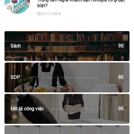
biệt?
01/11/2019
Sách
95
SOP
95
Mô tả công việc
95