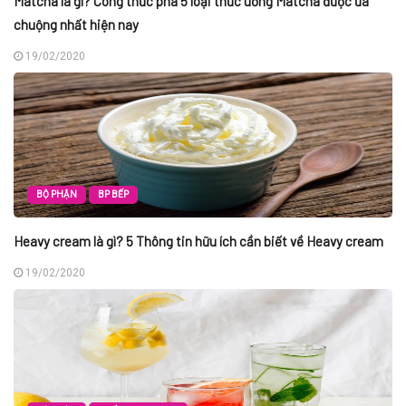
Matcha là gì? Công thức pha 5 loại thức uống Matcha được ưa
chuộng nhất hiện nay
19/02/2020
BỘ PHẬN
BP BẾP
Heavy cream là gì? 5 Thông tin hữu ích cần biết về Heavy cream
19/02/2020