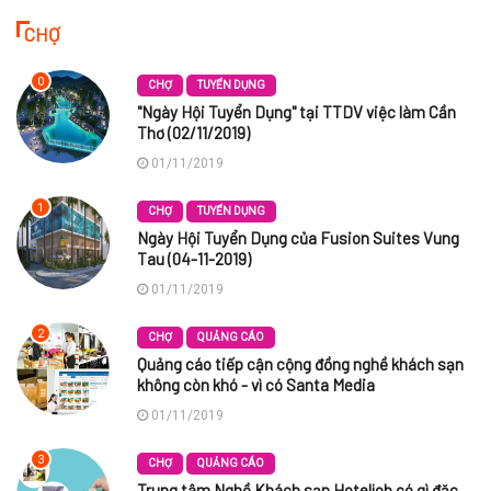
CHỢ
0
CHỢ
TUYỂN DỤNG
"Ngày Hội Tuyển Dụng" tại TTDV việc làm Cần
Thơ (02/11/2019)
01/11/2019
1
CHỢ
TUYỂN DỤNG
Ngày Hội Tuyển Dụng của Fusion Suites Vung
Tau (04-11-2019)
01/11/2019
2
CHỢ
QUẢNG CÁO
Quảng cáo tiếp cận cộng đồng nghề khách sạn
không còn khó - vì có Santa Media
01/11/2019
3
CHỢ
QUẢNG CÁO
Trung tâm Nghề Khách sạn Hoteljob có gì đặc