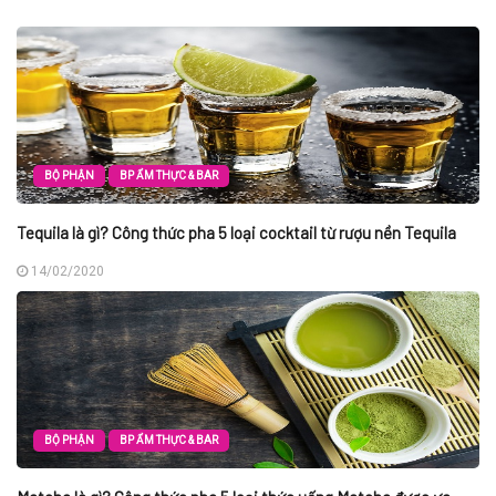
BỘ PHẬN
BP ẨM THỰC & BAR
Tequila là gì? Công thức pha 5 loại cocktail từ rượu nền Tequila
14/02/2020
BỘ PHẬN
BP ẨM THỰC & BAR