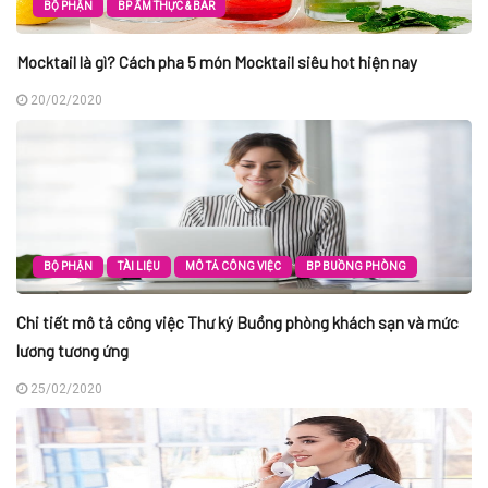
BỘ PHẬN
BP ẨM THỰC & BAR
Mocktail là gì? Cách pha 5 món Mocktail siêu hot hiện nay
20/02/2020
BỘ PHẬN
TÀI LIỆU
MÔ TẢ CÔNG VIỆC
BP BUỒNG PHÒNG
Chi tiết mô tả công việc Thư ký Buồng phòng khách sạn và mức
lương tương ứng
25/02/2020